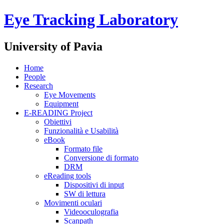
Eye Tracking Laboratory
University of Pavia
Home
People
Research
Eye Movements
Equipment
E-READING Project
Obiettivi
Funzionalità e Usabilità
eBook
Formato file
Conversione di formato
DRM
eReading tools
Dispositivi di input
SW di lettura
Movimenti oculari
Videooculografia
Scanpath