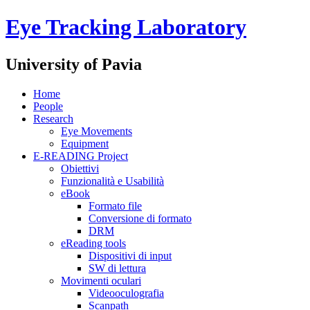
Eye Tracking Laboratory
University of Pavia
Home
People
Research
Eye Movements
Equipment
E-READING Project
Obiettivi
Funzionalità e Usabilità
eBook
Formato file
Conversione di formato
DRM
eReading tools
Dispositivi di input
SW di lettura
Movimenti oculari
Videooculografia
Scanpath