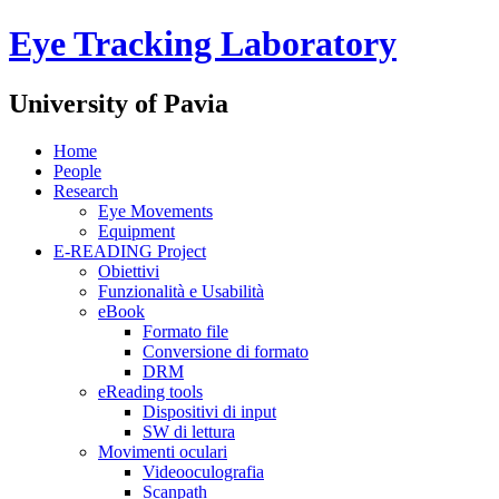
Eye Tracking Laboratory
University of Pavia
Home
People
Research
Eye Movements
Equipment
E-READING Project
Obiettivi
Funzionalità e Usabilità
eBook
Formato file
Conversione di formato
DRM
eReading tools
Dispositivi di input
SW di lettura
Movimenti oculari
Videooculografia
Scanpath