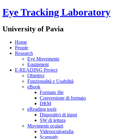
Eye Tracking Laboratory
University of Pavia
Home
People
Research
Eye Movements
Equipment
E-READING Project
Obiettivi
Funzionalità e Usabilità
eBook
Formato file
Conversione di formato
DRM
eReading tools
Dispositivi di input
SW di lettura
Movimenti oculari
Videooculografia
Scanpath