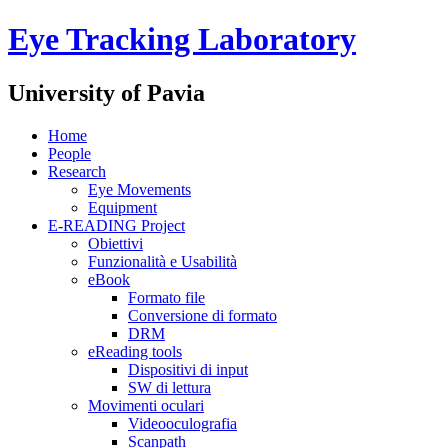
Eye Tracking Laboratory
University of Pavia
Home
People
Research
Eye Movements
Equipment
E-READING Project
Obiettivi
Funzionalità e Usabilità
eBook
Formato file
Conversione di formato
DRM
eReading tools
Dispositivi di input
SW di lettura
Movimenti oculari
Videooculografia
Scanpath